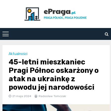
Skip
to
content
ePraga.pl
Aktualności
45-letni mieszkaniec
Pragi Północ oskarżony o
atak na ukrainkę z
powodu jej narodowości
21 maja 2024
Radosław Tomczak