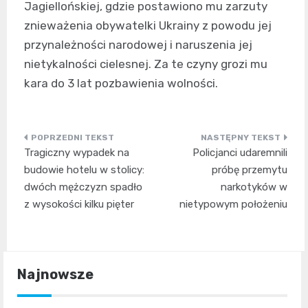
Jagiellońskiej, gdzie postawiono mu zarzuty
znieważenia obywatelki Ukrainy z powodu jej
przynależności narodowej i naruszenia jej
nietykalności cielesnej. Za te czyny grozi mu
kara do 3 lat pozbawienia wolności.
Nawigacja
Tragiczny wypadek na
Policjanci udaremnili
wpisu
budowie hotelu w stolicy:
próbę przemytu
dwóch mężczyzn spadło
narkotyków w
z wysokości kilku pięter
nietypowym położeniu
Najnowsze