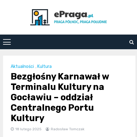
Skip
to
content
ePraga.pl
Aktualności
,
Kultura
Bezgłośny Karnawał w
Terminalu Kultury na
Gocławiu – oddział
Centralnego Portu
Kultury
18 lutego 2025
Radosław Tomczak