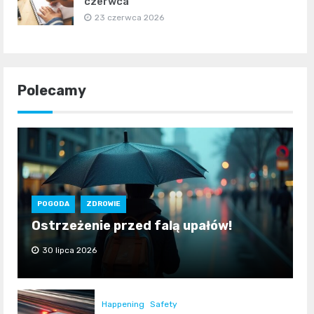
czerwca
23 czerwca 2026
Polecamy
POGODA
ZDROWIE
Ostrzeżenie przed falą upałów!
30 lipca 2026
Happening
Safety