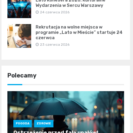
Wydarzenia w Sercu Warszawy
24 czerwca 2026
Rekrutacja na wolne miejsca w
programie „Lato w Mieście” startuje 24
czerwca
23 czerwca 2026
Polecamy
POGODA
ZDROWIE
Ostrzeżenie przed falą upałów!