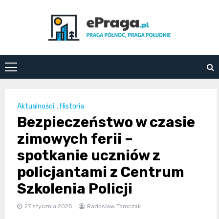
Skip
to
content
ePraga.pl
Aktualności
,
Historia
Bezpieczeństwo w czasie
zimowych ferii –
spotkanie uczniów z
policjantami z Centrum
Szkolenia Policji
27 stycznia 2025
Radosław Tomczak