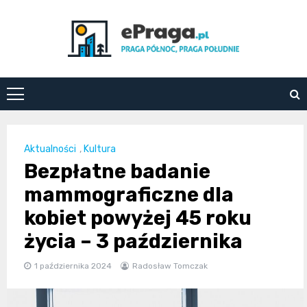
Skip
to
content
ePraga.pl
Aktualności
,
Kultura
Bezpłatne badanie
mammograficzne dla
kobiet powyżej 45 roku
życia – 3 października
1 października 2024
Radosław Tomczak