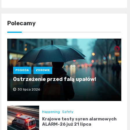
Polecamy
POGODA
ZDROWIE
Ostrzeżenie przed falą upałów!
30 lipca 2026
Happening
Safety
Krajowe testy syren alarmowych
ALARM-26 już 21 lipca