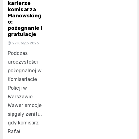
karierze
komisarza
Manowskieg
o:
pożegnanie i
gratulacje
27 lutego 2026
Podczas
uroczystości
pożegnalnej w
Komisariacie
Policji w
Warszawie
Wawer emocje
sięgały zenitu,
gdy komisarz
Rafał