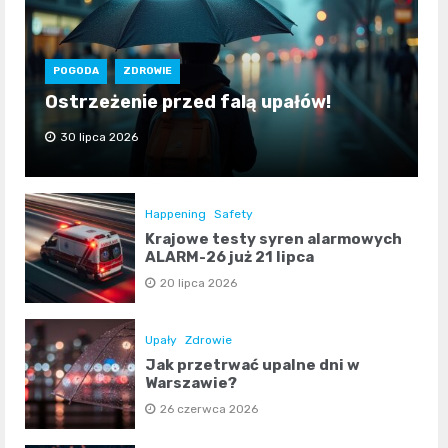
POGODA
ZDROWIE
Ostrzeżenie przed falą upałów!
30 lipca 2026
Happening
Safety
Krajowe testy syren alarmowych
ALARM-26 już 21 lipca
20 lipca 2026
Upały
Zdrowie
Jak przetrwać upalne dni w
Warszawie?
26 czerwca 2026