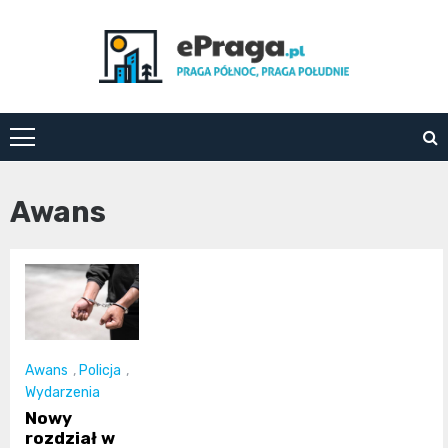
Skip
to
content
ePraga.pl
Awans
Awans
,
Policja
,
Wydarzenia
Nowy
rozdział w