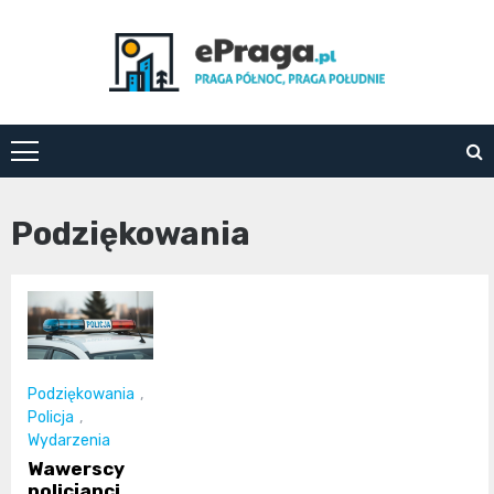
Skip
to
content
ePraga.pl
Podziękowania
Podziękowania
,
Policja
,
Wydarzenia
Wawerscy
policjanci