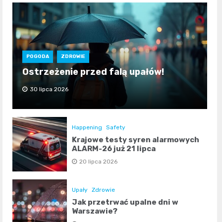
POGODA
ZDROWIE
Ostrzeżenie przed falą upałów!
30 lipca 2026
Happening
Safety
Krajowe testy syren alarmowych
ALARM-26 już 21 lipca
20 lipca 2026
Upały
Zdrowie
Jak przetrwać upalne dni w
Warszawie?