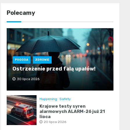
Polecamy
POGODA
ZDROWIE
Ostrzeżenie przed falą upałów!
30 lipca 2026
Happening
Safety
Krajowe testy syren
alarmowych ALARM-26 już 21
lipca
20 lipca 2026