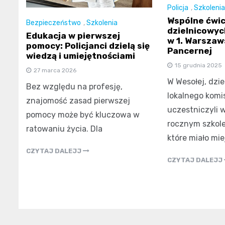
Policja
,
Szkolenia
Wspólne ćwi
Bezpieczeństwo
,
Szkolenia
dzielnicowyc
Edukacja w pierwszej
w 1. Warszaw
pomocy: Policjanci dzielą się
Pancernej
wiedzą i umiejętnościami
15 grudnia 2025
27 marca 2026
W Wesołej, dzie
Bez względu na profesję,
lokalnego komi
znajomość zasad pierwszej
uczestniczyli 
pomocy może być kluczowa w
rocznym szkol
ratowaniu życia. Dla
które miało mie
CZYTAJ DALEJJ
CZYTAJ DALEJJ