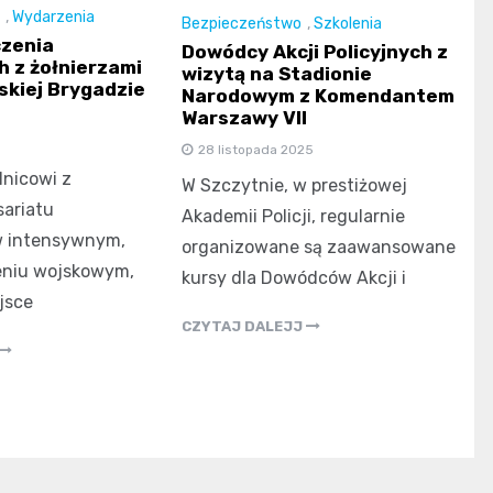
,
Wydarzenia
Bezpieczeństwo
,
Szkolenia
czenia
Dowódcy Akcji Policyjnych z
h z żołnierzami
wizytą na Stadionie
skiej Brygadzie
Narodowym z Komendantem
Warszawy VII
28 listopada 2025
lnicowi z
W Szczytnie, w prestiżowej
sariatu
Akademii Policji, regularnie
w intensywnym,
organizowane są zaawansowane
eniu wojskowym,
kursy dla Dowódców Akcji i
jsce
CZYTAJ DALEJJ