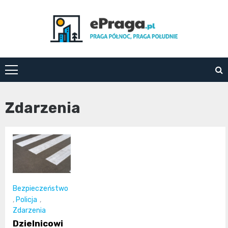
Skip
to
content
ePraga.pl
Zdarzenia
Bezpieczeństwo
,
Policja
,
Zdarzenia
Dzielnicowi