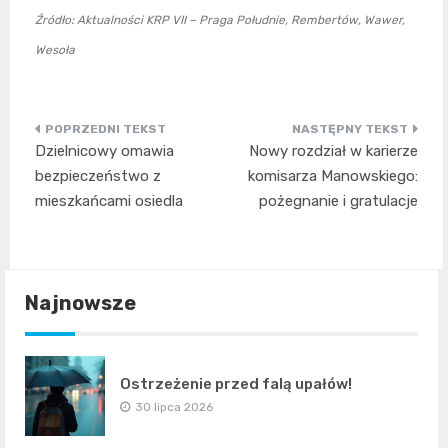
Źródło: Aktualności KRP VII – Praga Południe, Rembertów, Wawer,
Wesoła
Nawigacja
Dzielnicowy omawia
Nowy rozdział w karierze
wpisu
bezpieczeństwo z
komisarza Manowskiego:
mieszkańcami osiedla
pożegnanie i gratulacje
Najnowsze
Ostrzeżenie przed falą upałów!
30 lipca 2026