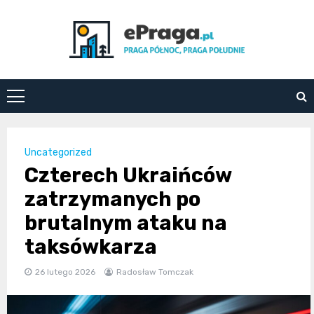
Skip
to
content
ePraga.pl
Uncategorized
Czterech Ukraińców
zatrzymanych po
brutalnym ataku na
taksówkarza
26 lutego 2026
Radosław Tomczak