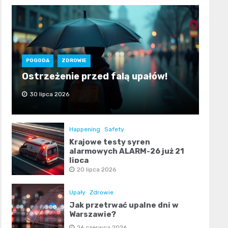
POGODA
ZDROWIE
Ostrzeżenie przed falą upałów!
30 lipca 2026
Happening
Safety
Krajowe testy syren
alarmowych ALARM-26 już 21
lipca
20 lipca 2026
Upały
Zdrowie
Jak przetrwać upalne dni w
Warszawie?
26 czerwca 2026