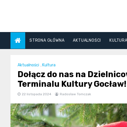
Skip
to
content
STRONA GŁÓWNA
AKTUALNOŚCI
KULTUR
Aktualności
,
Kultura
Dołącz do nas na Dzielnic
Terminalu Kultury Gocław!
22 listopada 2024
Radosław Tomczak