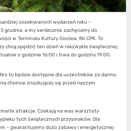
ajbardziej oczekiwanych wydarzeń roku –
e 5 grudnia, a my serdecznie zachęcamy do
ści w Terminalu Kultury Gocław, filii CPK. To
zy chcą spędzić ten dzień w niezwykle świątecznej
alnie o godzinie 16:00 i trwa do godziny 19:00.
stko to będzie dostępne dla uczestników za darmo.
na choince znajdującej się przed naszym
zmaite atrakcje. Czekają na was warsztaty
wypieku tych świątecznych przysmaków. Dla
fem – gwarantujemy dużo zabawy i energetycznej