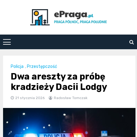
Skip
to
content
ePraga.pl
Policja
,
Przestępczość
Dwa areszty za próbę
kradzieży Dacii Lodgy
21 stycznia 2026
Radosław Tomczak