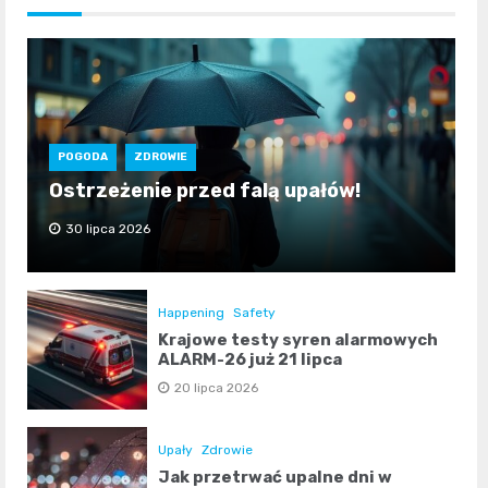
POGODA
ZDROWIE
Ostrzeżenie przed falą upałów!
30 lipca 2026
Happening
Safety
Krajowe testy syren alarmowych
ALARM-26 już 21 lipca
20 lipca 2026
Upały
Zdrowie
Jak przetrwać upalne dni w