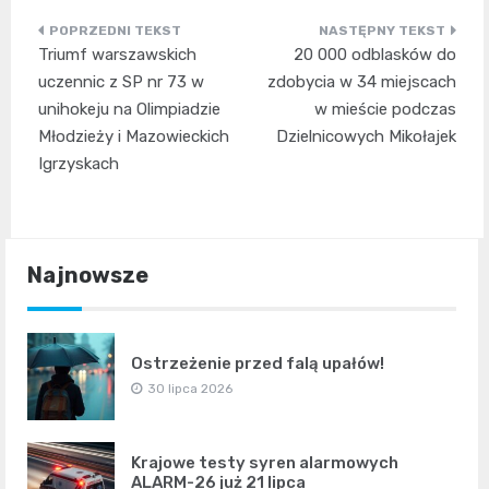
Nawigacja
Triumf warszawskich
20 000 odblasków do
wpisu
uczennic z SP nr 73 w
zdobycia w 34 miejscach
unihokeju na Olimpiadzie
w mieście podczas
Młodzieży i Mazowieckich
Dzielnicowych Mikołajek
Igrzyskach
Najnowsze
Ostrzeżenie przed falą upałów!
30 lipca 2026
Krajowe testy syren alarmowych
ALARM-26 już 21 lipca