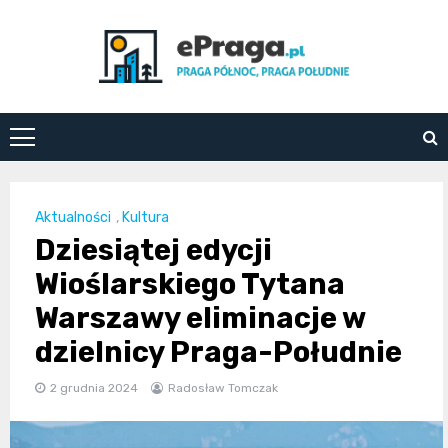
Skip
to
content
ePraga.pl
Aktualności
,
Kultura
Dziesiątej edycji
Wioślarskiego Tytana
Warszawy eliminacje w
dzielnicy Praga-Południe
2 grudnia 2024
Radosław Tomczak