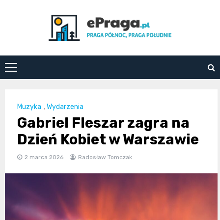
Skip
to
content
ePraga.pl
Muzyka
,
Wydarzenia
Gabriel Fleszar zagra na
Dzień Kobiet w Warszawie
2 marca 2026
Radosław Tomczak