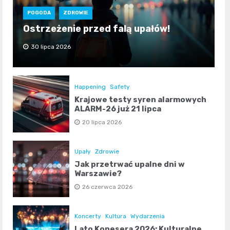
POGODA
ZDROWIE
Ostrzeżenie przed falą upałów!
30 lipca 2026
Happening
Safety
Krajowe testy syren alarmowych
ALARM-26 już 21 lipca
20 lipca 2026
Upały
Zdrowie
Jak przetrwać upalne dni w
Warszawie?
26 czerwca 2026
Koncerty
Kultura
Wydarzenia
Lato Konesera 2026: Kulturalne