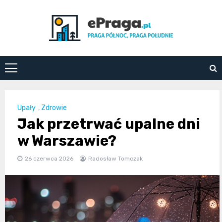
Skip
to
content
ePraga.pl
Upały
,
Zdrowie
Jak przetrwać upalne dni
w Warszawie?
26 czerwca 2026
Radosław Tomczak