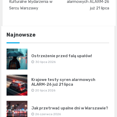
wpisu
Kulturalne Wydarzenia w
alarmowych ALARM-26
Sercu Warszawy
już 21 lipca
Najnowsze
Ostrzeżenie przed falą upałów!
30 lipca 2026
Krajowe testy syren alarmowych
ALARM-26 już 21 lipca
20 lipca 2026
Jak przetrwać upalne dni w Warszawie?
26 czerwca 2026