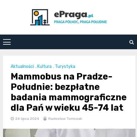
Skip
to
content
ePraga.pl
Aktualności
,
Kultura
,
Turystyka
Mammobus na Pradze-
Południe: bezpłatne
badania mammograficzne
dla Pań w wieku 45-74 lat
24 lipca 2024
Radosław Tomczak