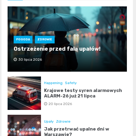
POGODA
ZDROWIE
Ostrzeżenie przed falą upałów!
30 lipca 2026
Happening
Safety
Krajowe testy syren alarmowych
ALARM-26 już 21 lipca
20 lipca 2026
Upały
Zdrowie
Jak przetrwać upalne dni w
Warszawie?