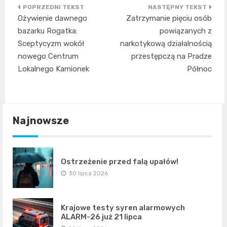
Nawigacja
Ożywienie dawnego
Zatrzymanie pięciu osób
wpisu
bazarku Rogatka:
powiązanych z
Sceptycyzm wokół
narkotykową działalnością
nowego Centrum
przestępczą na Pradze
Lokalnego Kamionek
Północ
Najnowsze
Ostrzeżenie przed falą upałów!
30 lipca 2026
Krajowe testy syren alarmowych
ALARM-26 już 21 lipca