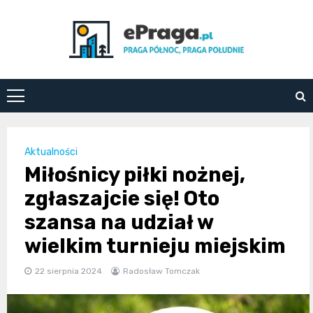
Skip
to
content
ePraga.pl
Aktualności
Miłośnicy piłki nożnej,
zgłaszajcie się! Oto
szansa na udział w
wielkim turnieju miejskim
22 sierpnia 2024
Radosław Tomczak