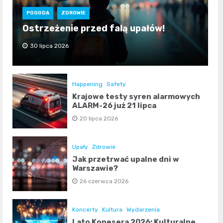
POGODA
ZDROWIE
Ostrzeżenie przed falą upałów!
30 lipca 2026
Happening
Safety
Krajowe testy syren alarmowych
ALARM-26 już 21 lipca
20 lipca 2026
Upały
Zdrowie
Jak przetrwać upalne dni w
Warszawie?
26 czerwca 2026
Koncerty
Kultura
Wydarzenia
Lato Konesera 2026: Kulturalne