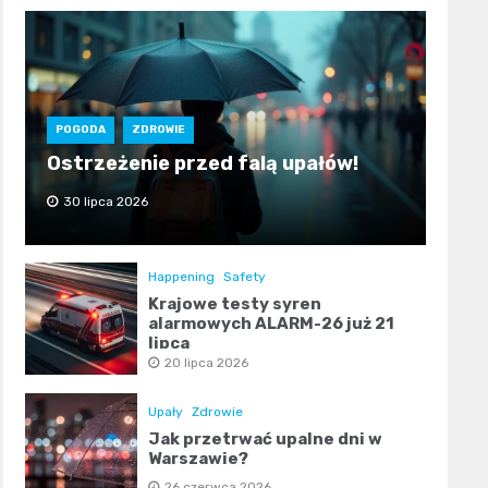
POGODA
ZDROWIE
Ostrzeżenie przed falą upałów!
30 lipca 2026
Happening
Safety
Krajowe testy syren
alarmowych ALARM-26 już 21
lipca
20 lipca 2026
Upały
Zdrowie
Jak przetrwać upalne dni w
Warszawie?
26 czerwca 2026