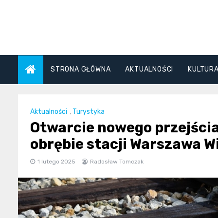
Skip
to
content
STRONA GŁÓWNA
AKTUALNOŚCI
KULTUR
Aktualności
,
Turystyka
Otwarcie nowego przejścia
obrębie stacji Warszawa W
1 lutego 2025
Radosław Tomczak