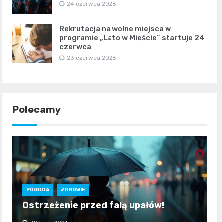
24 czerwca 2026
Rekrutacja na wolne miejsca w
programie „Lato w Mieście” startuje 24
czerwca
23 czerwca 2026
Polecamy
POGODA
ZDROWIE
Ostrzeżenie przed falą upałów!