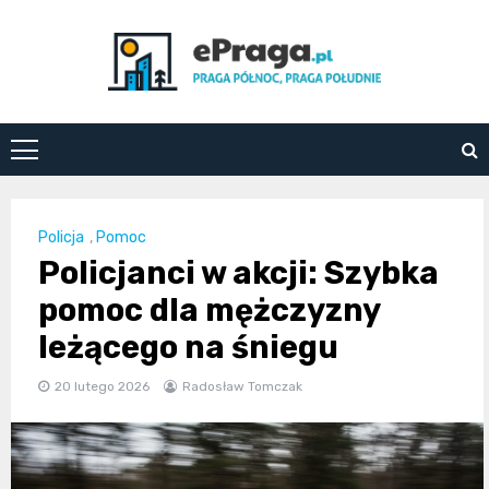
Skip
to
content
ePraga.pl
Policja
,
Pomoc
Policjanci w akcji: Szybka
pomoc dla mężczyzny
leżącego na śniegu
20 lutego 2026
Radosław Tomczak