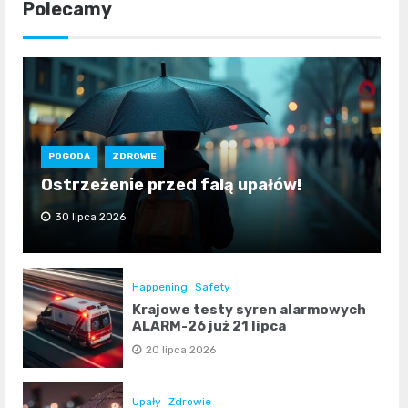
Polecamy
POGODA
ZDROWIE
Ostrzeżenie przed falą upałów!
30 lipca 2026
Happening
Safety
Krajowe testy syren alarmowych
ALARM-26 już 21 lipca
20 lipca 2026
Upały
Zdrowie