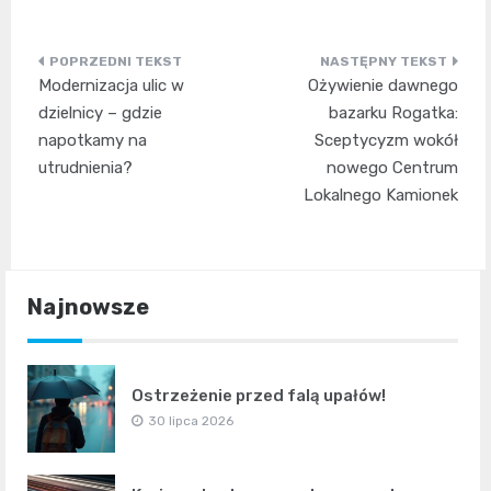
Nawigacja
Modernizacja ulic w
Ożywienie dawnego
wpisu
dzielnicy – gdzie
bazarku Rogatka:
napotkamy na
Sceptycyzm wokół
utrudnienia?
nowego Centrum
Lokalnego Kamionek
Najnowsze
Ostrzeżenie przed falą upałów!
30 lipca 2026