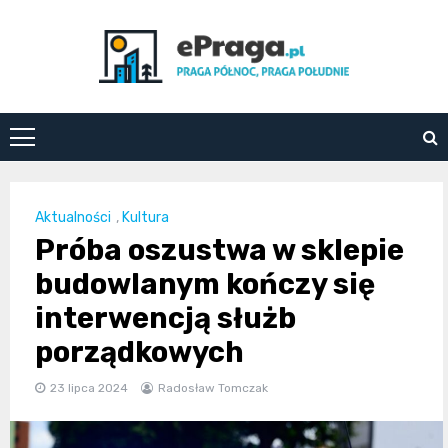
Skip
to
content
ePraga.pl
Aktualności
,
Kultura
Próba oszustwa w sklepie
budowlanym kończy się
interwencją służb
porządkowych
23 lipca 2024
Radosław Tomczak