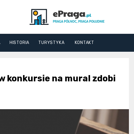
ePraga.pl
A
HISTORIA
TURYSTYKA
KONTAKT
w konkursie na mural zdobi