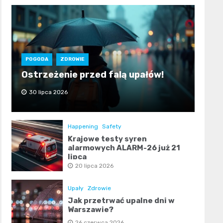
POGODA
ZDROWIE
Ostrzeżenie przed falą upałów!
30 lipca 2026
Happening
Safety
Krajowe testy syren
alarmowych ALARM-26 już 21
lipca
20 lipca 2026
Upały
Zdrowie
Jak przetrwać upalne dni w
Warszawie?
26 czerwca 2026