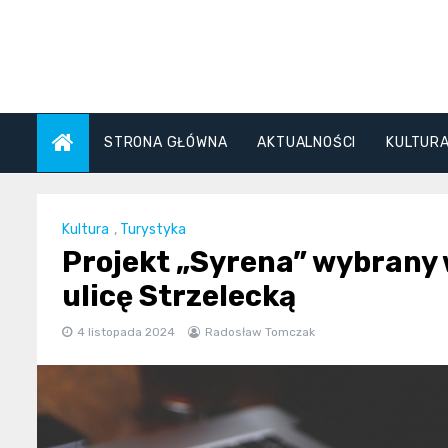
Skip
to
content
STRONA GŁÓWNA
AKTUALNOŚCI
KULTUR
Kultura
,
Turystyka
Projekt „Syrena” wybrany 
ulicę Strzelecką
4 listopada 2024
Radosław Tomczak