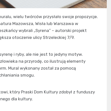
uralu, wielu twórców przysłało swoje propozycje.
: natura Mazowsza, Wisła lub Warszawa w
eszkańcy wybrali „Syrena” – autorski projekt
ksza otoczenie ulicy Strzeleckiej 7/9.
enę i ryby, ale nie jest to jedyny motyw.
owieka na przyrodę, co ilustrują elementy
rm. Mural wykonany został za pomocą
ochłaniania smogu.
towi, który Praski Dom Kultury zdobył z funduszy
nego dla kultury.