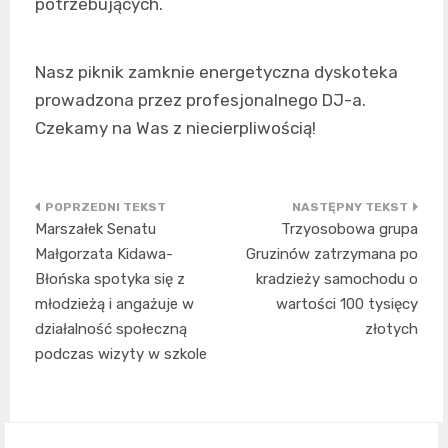
potrzebujących.
Nasz piknik zamknie energetyczna dyskoteka
prowadzona przez profesjonalnego DJ-a.
Czekamy na Was z niecierpliwością!
Nawigacja
Marszałek Senatu
Trzyosobowa grupa
wpisu
Małgorzata Kidawa-
Gruzinów zatrzymana po
Błońska spotyka się z
kradzieży samochodu o
młodzieżą i angażuje w
wartości 100 tysięcy
działalność społeczną
złotych
podczas wizyty w szkole