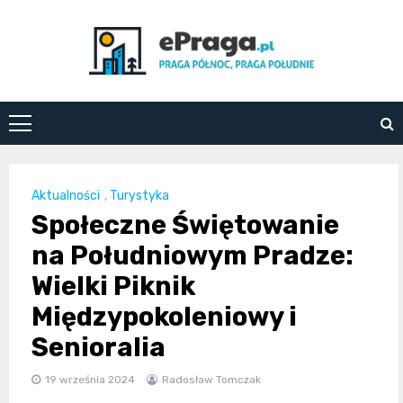
Skip
to
content
ePraga.pl
Aktualności
,
Turystyka
Społeczne Świętowanie
na Południowym Pradze:
Wielki Piknik
Międzypokoleniowy i
Senioralia
19 września 2024
Radosław Tomczak