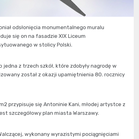
emoniał odsłonięcia monumentalnego muralu
uje się on na fasadzie XIX Liceum
ytuowanego w stolicy Polski.
 jedna z trzech szkół, które zdobyły nagrodę w
izowany został z okazji upamiętnienia 80. rocznicy
2 przypisuje się Antoninie Kani, młodej artystce z
 jest szczegółowy plan miasta Warszawy.
Walczącej, wykonany wyrazistymi pociągnięciami