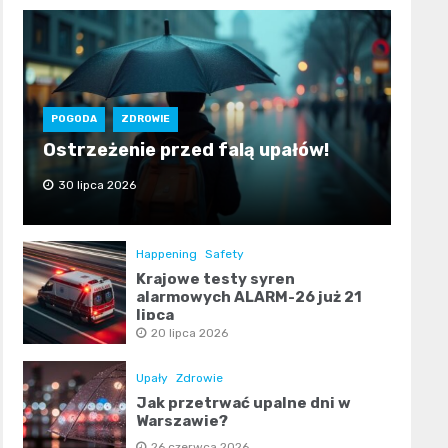
POGODA
ZDROWIE
Ostrzeżenie przed falą upałów!
30 lipca 2026
Happening
Safety
Krajowe testy syren
alarmowych ALARM-26 już 21
lipca
20 lipca 2026
Upały
Zdrowie
Jak przetrwać upalne dni w
Warszawie?
26 czerwca 2026