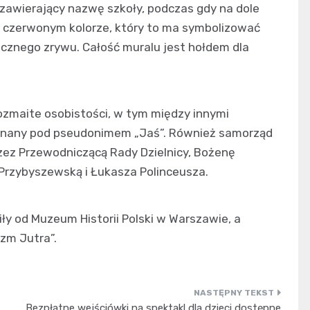
 zawierający nazwę szkoły, podczas gdy na dole
 czerwonym kolorze, który to ma symbolizować
cznego zrywu. Całość muralu jest hołdem dla
rozmaite osobistości, w tym między innymi
znany pod pseudonimem „Jaś”. Również samorząd
zez Przewodniczącą Rady Dzielnicy, Bożenę
Przybyszewską i Łukasza Polinceusza.
ły od Muzeum Historii Polski w Warszawie, a
zm Jutra”.
Bezpłatne wejściówki na spektakl dla dzieci dostępne