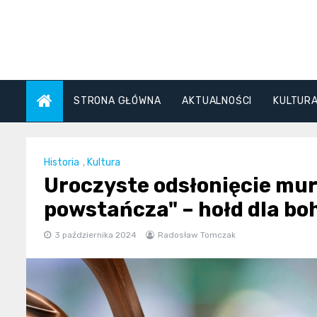
Skip
to
content
STRONA GŁÓWNA
AKTUALNOŚCI
KULTUR
Historia
,
Kultura
Uroczyste odsłonięcie mu
powstańcza" – hołd dla boh
3 października 2024
Radosław Tomczak