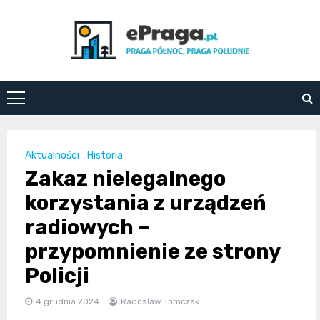
Skip
to
content
ePraga.pl
Aktualności
,
Historia
Zakaz nielegalnego
korzystania z urządzeń
radiowych –
przypomnienie ze strony
Policji
4 grudnia 2024
Radosław Tomczak