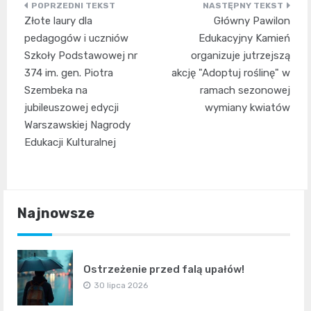
Nawigacja
Złote laury dla
Główny Pawilon
wpisu
pedagogów i uczniów
Edukacyjny Kamień
Szkoły Podstawowej nr
organizuje jutrzejszą
374 im. gen. Piotra
akcję "Adoptuj roślinę" w
Szembeka na
ramach sezonowej
jubileuszowej edycji
wymiany kwiatów
Warszawskiej Nagrody
Edukacji Kulturalnej
Najnowsze
Ostrzeżenie przed falą upałów!
30 lipca 2026