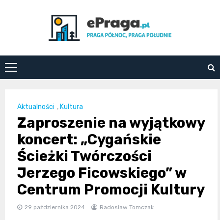
Skip
to
content
ePraga.pl
Aktualności
,
Kultura
Zaproszenie na wyjątkowy
koncert: „Cygańskie
Ścieżki Twórczości
Jerzego Ficowskiego” w
Centrum Promocji Kultury
29 października 2024
Radosław Tomczak