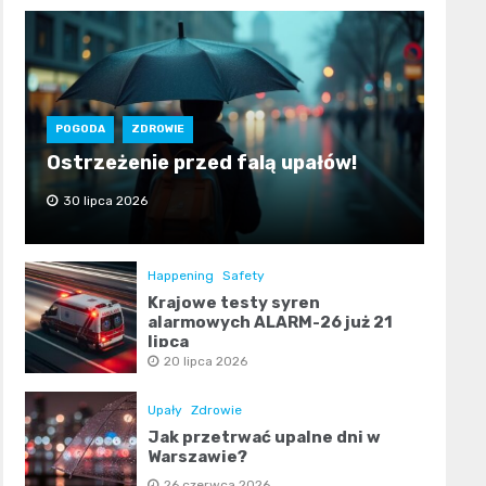
POGODA
ZDROWIE
Ostrzeżenie przed falą upałów!
30 lipca 2026
Happening
Safety
Krajowe testy syren
alarmowych ALARM-26 już 21
lipca
20 lipca 2026
Upały
Zdrowie
Jak przetrwać upalne dni w
Warszawie?
26 czerwca 2026