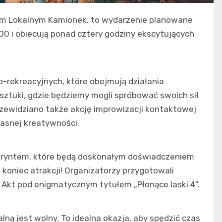
rum Lokalnym Kamionek, to wydarzenie planowane
:00 i obiecują ponad cztery godziny ekscytujących
o-rekreacyjnych, które obejmują działania
sztuki, gdzie będziemy mogli spróbować swoich sił
zewidziano także akcję improwizacji kontaktowej
łasnej kreatywności.
abiryntem, które będą doskonałym doświadczeniem
e koniec atrakcji! Organizatorzy przygotowali
 Akt pod enigmatycznym tytułem „Płonące laski 4”.
ną jest wolny. To idealna okazja, aby spędzić czas