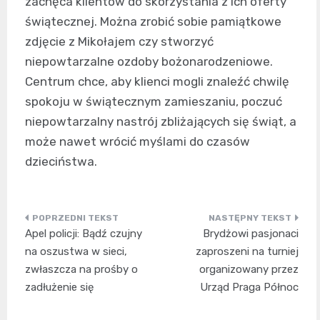
zachęca klientów do skorzystania z ich oferty
świątecznej. Można zrobić sobie pamiątkowe
zdjęcie z Mikołajem czy stworzyć
niepowtarzalne ozdoby bożonarodzeniowe.
Centrum chce, aby klienci mogli znaleźć chwilę
spokoju w świątecznym zamieszaniu, poczuć
niepowtarzalny nastrój zbliżających się świąt, a
może nawet wrócić myślami do czasów
dzieciństwa.
Nawigacja
Apel policji: Bądź czujny
Brydżowi pasjonaci
wpisu
na oszustwa w sieci,
zaproszeni na turniej
zwłaszcza na prośby o
organizowany przez
zadłużenie się
Urząd Praga Północ