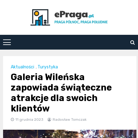
Skip
to
content
ePraga.pl
Aktualności
,
Turystyka
Galeria Wileńska
zapowiada świąteczne
atrakcje dla swoich
klientów
11 grudnia 2023
Radosław Tomczak