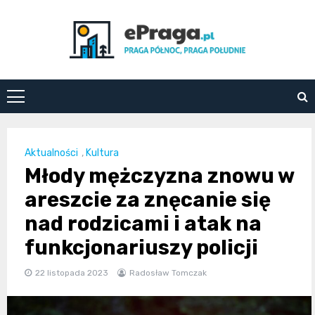
Skip
to
content
ePraga.pl
Aktualności
,
Kultura
Młody mężczyzna znowu w
areszcie za znęcanie się
nad rodzicami i atak na
funkcjonariuszy policji
22 listopada 2023
Radosław Tomczak