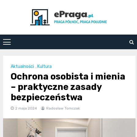
Skip
to
content
ePraga.pl
Aktualności
,
Kultura
Ochrona osobista i mienia
– praktyczne zasady
bezpieczeństwa
2 maja 2024
Radosław Tomczak