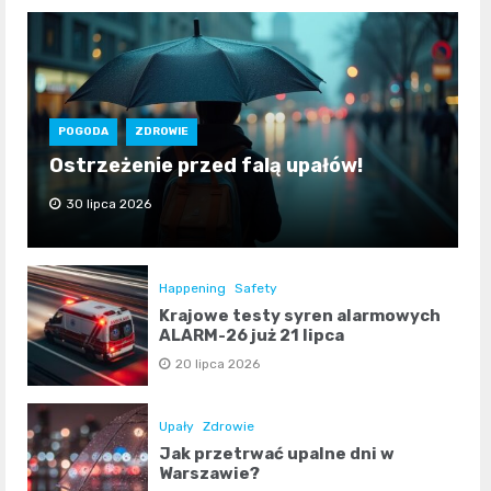
POGODA
ZDROWIE
Ostrzeżenie przed falą upałów!
30 lipca 2026
Happening
Safety
Krajowe testy syren alarmowych
ALARM-26 już 21 lipca
20 lipca 2026
Upały
Zdrowie
Jak przetrwać upalne dni w
Warszawie?