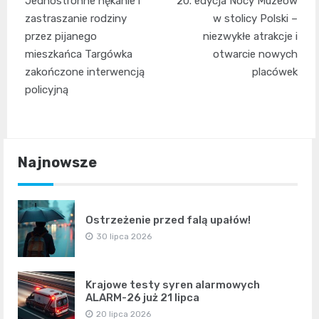
Jednostronne nękanie i
20. edycja Nocy Muzeów
wpisu
zastraszanie rodziny
w stolicy Polski –
przez pijanego
niezwykłe atrakcje i
mieszkańca Targówka
otwarcie nowych
zakończone interwencją
placówek
policyjną
Najnowsze
Ostrzeżenie przed falą upałów!
30 lipca 2026
Krajowe testy syren alarmowych
ALARM-26 już 21 lipca
20 lipca 2026