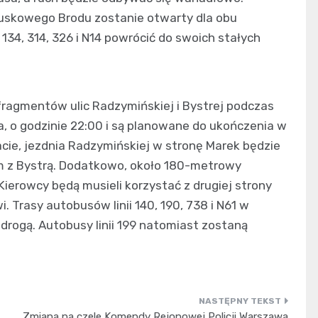
Ruskowego Brodu zostanie otwarty dla obu
 134, 314, 326 i N14 powrócić do swoich stałych
ragmentów ulic Radzymińskiej i Bystrej podczas
a, o godzinie 22:00 i są planowane do ukończenia w
tacie, jezdnia Radzymińskiej w stronę Marek będzie
em z Bystrą. Dodatkowo, około 180-metrowy
Kierowcy będą musieli korzystać z drugiej strony
 Trasy autobusów linii 140, 190, 738 i N61 w
drogą. Autobusy linii 199 natomiast zostaną
Zmiana na czele Komendy Rejonowej Policji Warszawa