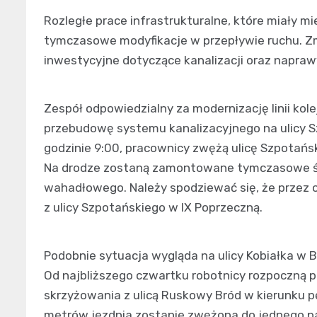
Rozległe prace infrastrukturalne, które miały 
tymczasowe modyfikacje w przepływie ruchu. Zm
inwestycyjne dotyczące kanalizacji oraz napraw
Zespół odpowiedzialny za modernizację linii ko
przebudowę systemu kanalizacyjnego na ulicy S
godzinie 9:00, pracownicy zwężą ulicę Szpotańsk
Na drodze zostaną zamontowane tymczasowe św
wahadłowego. Należy spodziewać się, że przez o
z ulicy Szpotańskiego w IX Poprzeczną.
Podobnie sytuacja wygląda na ulicy Kobiałka w B
Od najbliższego czwartku robotnicy rozpoczną p
skrzyżowania z ulicą Ruskowy Bród w kierunku pę
metrów jezdnia zostanie zwężona do jednego pa