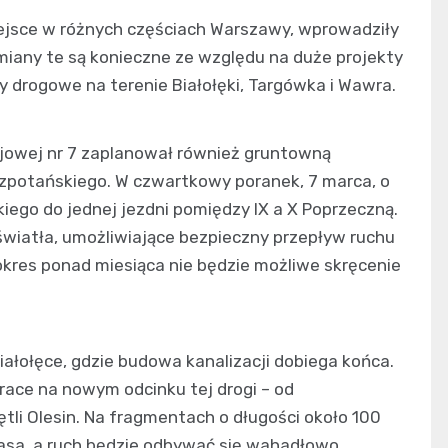
miejsce w różnych częściach Warszawy, wprowadziły
iany te są konieczne ze względu na duże projekty
y drogowe na terenie Białołęki, Targówka i Wawra.
lejowej nr 7 zaplanował również gruntowną
zpotańskiego. W czwartkowy poranek, 7 marca, o
iego do jednej jezdni pomiędzy IX a X Poprzeczną.
iatła, umożliwiające bezpieczny przepływ ruchu
kres ponad miesiąca nie będzie możliwe skręcenie
iałołęce, gdzie budowa kanalizacji dobiega końca.
race na nowym odcinku tej drogi – od
tli Olesin. Na fragmentach o długości około 100
sa, a ruch będzie odbywać się wahadłowo.