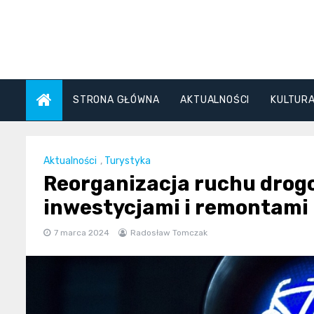
Skip
to
content
STRONA GŁÓWNA
AKTUALNOŚCI
KULTUR
Aktualności
,
Turystyka
Reorganizacja ruchu drogo
inwestycjami i remontami 
7 marca 2024
Radosław Tomczak