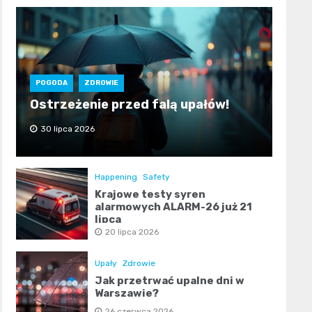
POGODA
ZDROWIE
Ostrzeżenie przed falą upałów!
30 lipca 2026
Happening
Safety
Krajowe testy syren
alarmowych ALARM-26 już 21
lipca
20 lipca 2026
Upały
Zdrowie
Jak przetrwać upalne dni w
Warszawie?
26 czerwca 2026