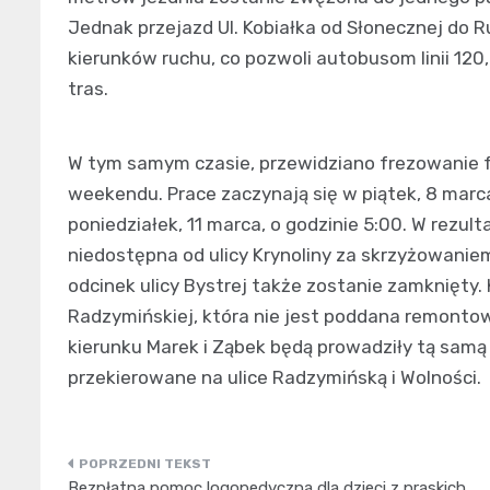
Jednak przejazd Ul. Kobiałka od Słonecznej do 
kierunków ruchu, co pozwoli autobusom linii 120,
tras.
W tym samym czasie, przewidziano frezowanie f
weekendu. Prace zaczynają się w piątek, 8 marc
poniedziałek, 11 marca, o godzinie 5:00. W rezul
niedostępna od ulicy Krynoliny za skrzyżowani
odcinek ulicy Bystrej także zostanie zamknięty. 
Radzymińskiej, która nie jest poddana remontowi.
kierunku Marek i Ząbek będą prowadziły tą samą 
przekierowane na ulice Radzymińską i Wolności.
Nawigacja
Bezpłatna pomoc logopedyczna dla dzieci z praskich