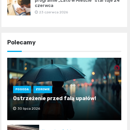
programie „Lato w Mieście” startuje 24
czerwca
23 czerwca 2026
Polecamy
POGODA
ZDROWIE
Ostrzeżenie przed falą upałów!
30 lipca 2026