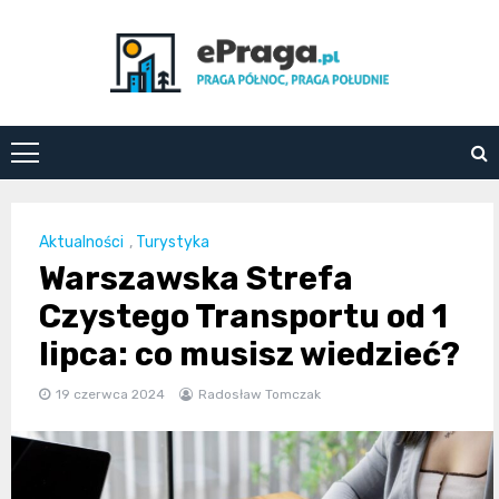
Skip
to
content
ePraga.pl
Aktualności
,
Turystyka
Warszawska Strefa
Czystego Transportu od 1
lipca: co musisz wiedzieć?
19 czerwca 2024
Radosław Tomczak