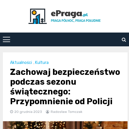
Skip
to
content
ePraga.pl
Aktualności
,
Kultura
Zachowaj bezpieczeństwo
podczas sezonu
świątecznego:
Przypomnienie od Policji
20 grudnia 2023
Radosław Tomczak