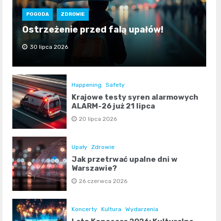
POGODA
ZDROWIE
Ostrzeżenie przed falą upałów!
30 lipca 2026
Happening
Safety
Krajowe testy syren alarmowych
ALARM-26 już 21 lipca
20 lipca 2026
Upały
Zdrowie
Jak przetrwać upalne dni w
Warszawie?
26 czerwca 2026
Koncerty
Kultura
Wydarzenia