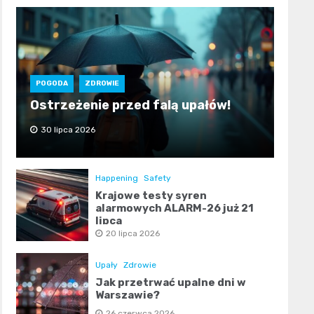
POGODA
ZDROWIE
Ostrzeżenie przed falą upałów!
30 lipca 2026
Happening
Safety
Krajowe testy syren
alarmowych ALARM-26 już 21
lipca
20 lipca 2026
Upały
Zdrowie
Jak przetrwać upalne dni w
Warszawie?
26 czerwca 2026