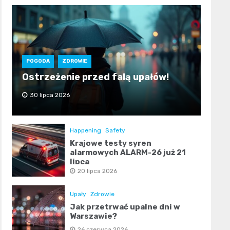
POGODA
ZDROWIE
Ostrzeżenie przed falą upałów!
30 lipca 2026
Happening
Safety
Krajowe testy syren
alarmowych ALARM-26 już 21
lipca
20 lipca 2026
Upały
Zdrowie
Jak przetrwać upalne dni w
Warszawie?
26 czerwca 2026