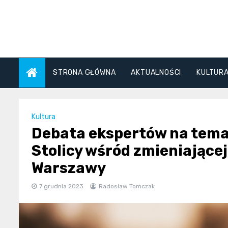
Skip
to
content
STRONA GŁÓWNA
AKTUALNOŚCI
KULTUR
Kultura
Debata ekspertów na temat
Stolicy wśród zmieniające
Warszawy
7 grudnia 2023
Radosław Tomczak