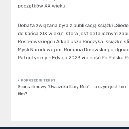
początków XX wieku.
Debata związana była z publikacją książki „Sie
do końca XIX wieku”, która jest detalicznym zap
Rosołowskiego i Arkadiusza Bińczyka. Książkę 
Myśli Narodowej im. Romana Dmowskiego i Ign
Patriotyczny – Edycja 2023 Wolność Po Polsku Pri
Nawigacja
Seans filmowy "Gwiazdka Klary Muu" – o czym jest ten
wpisu
film?