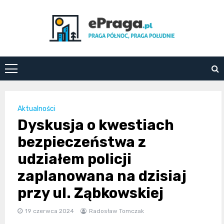
Skip
to
content
ePraga.pl
Aktualności
Dyskusja o kwestiach
bezpieczeństwa z
udziałem policji
zaplanowana na dzisiaj
przy ul. Ząbkowskiej
19 czerwca 2024
Radosław Tomczak