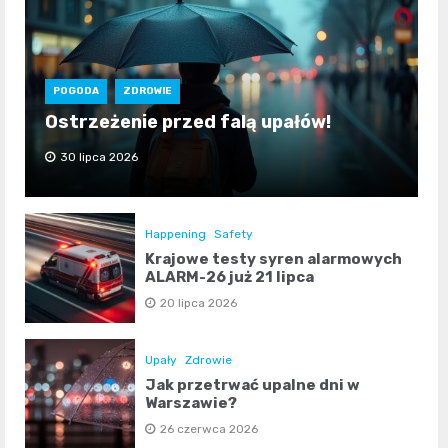
POGODA
ZDROWIE
Ostrzeżenie przed falą upałów!
30 lipca 2026
Happening
Safety
Krajowe testy syren alarmowych
ALARM-26 już 21 lipca
20 lipca 2026
Upały
Zdrowie
Jak przetrwać upalne dni w
Warszawie?
26 czerwca 2026