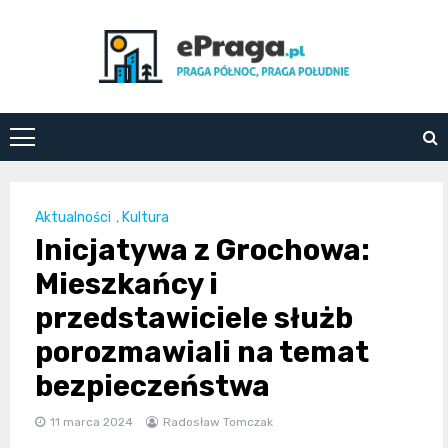
Skip
to
content
ePraga.pl
Aktualności
,
Kultura
Inicjatywa z Grochowa:
Mieszkańcy i
przedstawiciele służb
porozmawiali na temat
bezpieczeństwa
11 marca 2024
Radosław Tomczak