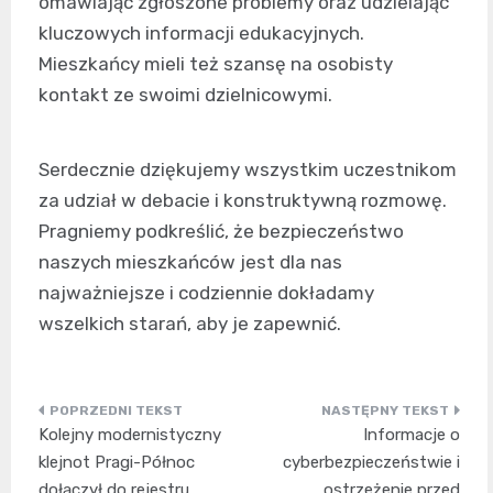
omawiając zgłoszone problemy oraz udzielając
kluczowych informacji edukacyjnych.
Mieszkańcy mieli też szansę na osobisty
kontakt ze swoimi dzielnicowymi.
Serdecznie dziękujemy wszystkim uczestnikom
za udział w debacie i konstruktywną rozmowę.
Pragniemy podkreślić, że bezpieczeństwo
naszych mieszkańców jest dla nas
najważniejsze i codziennie dokładamy
wszelkich starań, aby je zapewnić.
Nawigacja
Kolejny modernistyczny
Informacje o
wpisu
klejnot Pragi-Północ
cyberbezpieczeństwie i
dołączył do rejestru
ostrzeżenie przed