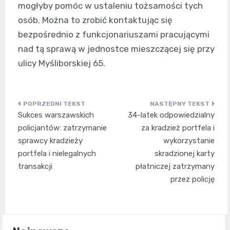
mogłyby pomóc w ustaleniu tożsamości tych
osób. Można to zrobić kontaktując się
bezpośrednio z funkcjonariuszami pracującymi
nad tą sprawą w jednostce mieszczącej się przy
ulicy Myśliborskiej 65.
Nawigacja
Sukces warszawskich
34-latek odpowiedzialny
wpisu
policjantów: zatrzymanie
za kradzież portfela i
sprawcy kradzieży
wykorzystanie
portfela i nielegalnych
skradzionej karty
transakcji
płatniczej zatrzymany
przez policję