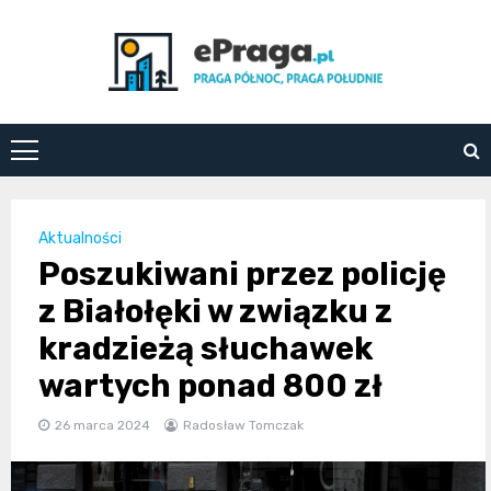
Skip
to
content
ePraga.pl
Aktualności
Poszukiwani przez policję
z Białołęki w związku z
kradzieżą słuchawek
wartych ponad 800 zł
26 marca 2024
Radosław Tomczak