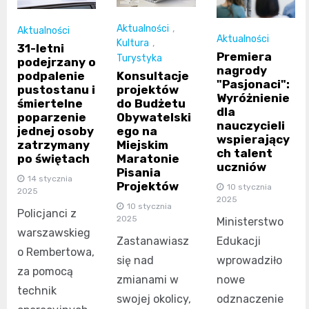
Aktualności
,
Aktualności
Aktualności
Kultura
,
31-letni
Premiera
Turystyka
podejrzany o
nagrody
Konsultacje
podpalenie
"Pasjonaci":
projektów
pustostanu i
Wyróżnienie
do Budżetu
śmiertelne
dla
Obywatelski
poparzenie
nauczycieli
ego na
jednej osoby
wspierający
Miejskim
zatrzymany
ch talent
Maratonie
po świętach
uczniów
Pisania
14 stycznia
Projektów
10 stycznia
2025
2025
10 stycznia
Policjanci z
2025
Ministerstwo
warszawskieg
Zastanawiasz
Edukacji
o Rembertowa,
się nad
wprowadziło
za pomocą
zmianami w
nowe
technik
swojej okolicy,
odznaczenie