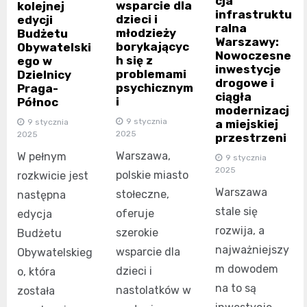
cja
wsparcie dla
kolejnej
infrastruktu
dzieci i
edycji
ralna
młodzieży
Budżetu
Warszawy:
borykającyc
Obywatelski
Nowoczesne
h się z
ego w
inwestycje
problemami
Dzielnicy
drogowe i
psychicznym
Praga-
ciągła
i
Północ
modernizacj
9 stycznia
9 stycznia
a miejskiej
2025
2025
przestrzeni
Warszawa,
W pełnym
9 stycznia
2025
polskie miasto
rozkwicie jest
Warszawa
stołeczne,
następna
stale się
oferuje
edycja
rozwija, a
szerokie
Budżetu
najważniejszy
wsparcie dla
Obywatelskieg
m dowodem
dzieci i
o, która
na to są
nastolatków w
została