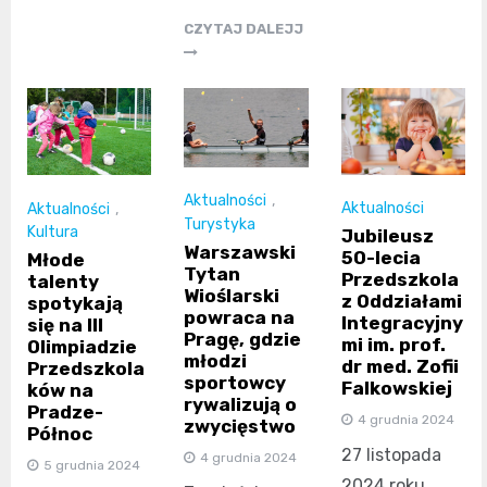
CZYTAJ DALEJJ
Aktualności
,
Aktualności
Aktualności
,
Turystyka
Kultura
Jubileusz
Warszawski
50-lecia
Młode
Tytan
Przedszkola
talenty
Wioślarski
z Oddziałami
spotykają
powraca na
Integracyjny
się na III
Pragę, gdzie
mi im. prof.
Olimpiadzie
młodzi
dr med. Zofii
Przedszkola
sportowcy
Falkowskiej
ków na
rywalizują o
Pradze-
4 grudnia 2024
zwycięstwo
Północ
27 listopada
4 grudnia 2024
5 grudnia 2024
2024 roku