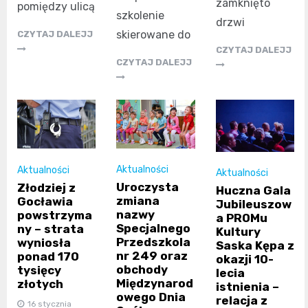
zamknięto
pomiędzy ulicą
szkolenie
drzwi
skierowane do
CZYTAJ DALEJJ
CZYTAJ DALEJJ
CZYTAJ DALEJJ
Aktualności
Aktualności
Aktualności
Uroczysta
Złodziej z
Huczna Gala
zmiana
Gocławia
Jubileuszow
nazwy
powstrzyma
a PROMu
Specjalnego
ny – strata
Kultury
Przedszkola
wyniosła
Saska Kępa z
nr 249 oraz
ponad 170
okazji 10-
obchody
tysięcy
lecia
Międzynarod
złotych
istnienia –
owego Dnia
relacja z
16 stycznia