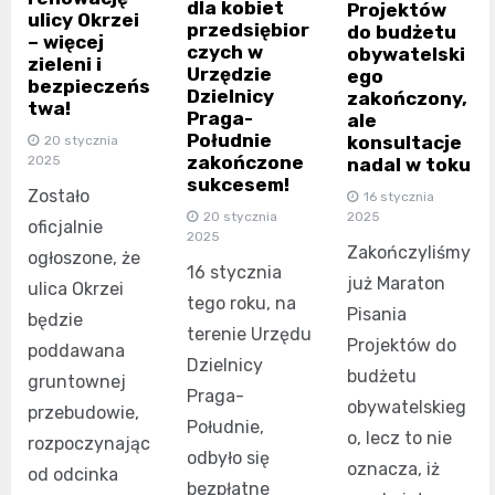
dla kobiet
Projektów
ulicy Okrzei
przedsiębior
do budżetu
– więcej
czych w
obywatelski
zieleni i
Urzędzie
ego
bezpieczeńs
Dzielnicy
zakończony,
twa!
Praga-
ale
Południe
konsultacje
20 stycznia
zakończone
2025
nadal w toku
sukcesem!
Zostało
16 stycznia
2025
20 stycznia
oficjalnie
2025
Zakończyliśmy
ogłoszone, że
16 stycznia
już Maraton
ulica Okrzei
tego roku, na
Pisania
będzie
terenie Urzędu
Projektów do
poddawana
Dzielnicy
budżetu
gruntownej
Praga-
obywatelskieg
przebudowie,
Południe,
o, lecz to nie
rozpoczynając
odbyło się
oznacza, iż
od odcinka
bezpłatne