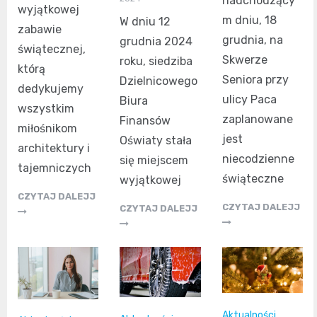
nadchodzący
wyjątkowej
m dniu, 18
W dniu 12
zabawie
grudnia, na
grudnia 2024
świątecznej,
Skwerze
roku, siedziba
którą
Seniora przy
Dzielnicowego
dedykujemy
ulicy Paca
Biura
wszystkim
zaplanowane
Finansów
miłośnikom
jest
Oświaty stała
architektury i
niecodzienne
się miejscem
tajemniczych
świąteczne
wyjątkowej
CZYTAJ DALEJJ
CZYTAJ DALEJJ
CZYTAJ DALEJJ
Aktualności
,