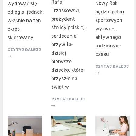
Rafał
Nowy Rok
wydawać się
Trzaskowski,
będzie pełen
odległa, jednak
prezydent
sportowych
właśnie na ten
stolicy polskiej,
wyzwań,
okres
serdecznie
aktywnego
skierowany
przywitał
rodzinnych
CZYTAJ DALEJJ
dzisiaj
czasu i
pierwsze
CZYTAJ DALEJJ
dziecko, które
przyszło na
świat w
CZYTAJ DALEJJ