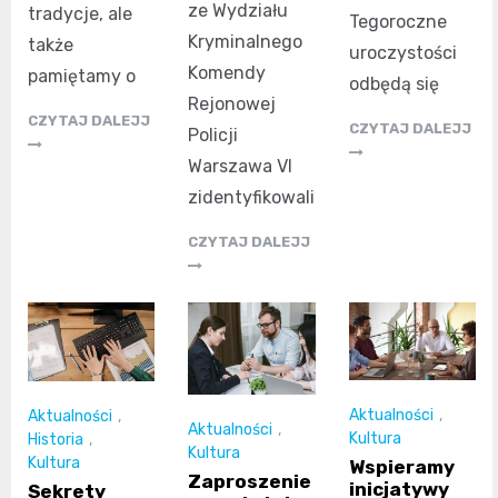
ze Wydziału
tradycje, ale
Tegoroczne
Kryminalnego
także
uroczystości
Komendy
pamiętamy o
odbędą się
Rejonowej
CZYTAJ DALEJJ
CZYTAJ DALEJJ
Policji
Warszawa VI
zidentyfikowali
CZYTAJ DALEJJ
Aktualności
,
Aktualności
,
Aktualności
,
Kultura
Historia
,
Kultura
Kultura
Wspieramy
Zaproszenie
inicjatywy
Sekrety