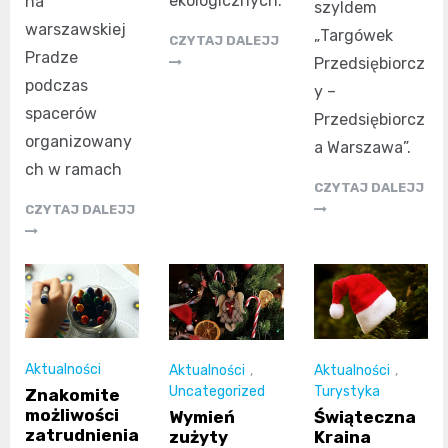
ekologicznych.
na
szyldem
warszawskiej
„Targówek
CZYTAJ DALEJJ
Pradze
Przedsiębiorcz
podczas
y –
spacerów
Przedsiębiorcz
organizowany
a Warszawa”.
ch w ramach
CZYTAJ DALEJJ
CZYTAJ DALEJJ
Aktualności
Aktualności
,
Aktualności
,
Turystyka
Uncategorized
Znakomite
możliwości
Świąteczna
Wymień
zatrudnienia
Kraina
zużyty