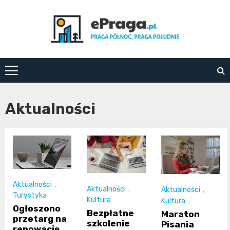
Skip
to
content
ePraga.pl
Aktualności
Aktualności
,
Aktualności
,
Aktualności
,
Turystyka
Kultura
Kultura
Ogłoszono
Bezpłatne
Maraton
przetarg na
szkolenie
Pisania
renowację