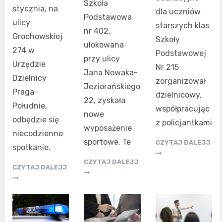
Szkoła
stycznia, na
dla uczniów
Podstawowa
ulicy
starszych klas
nr 402,
Grochowskiej
Szkoły
ulokowana
274 w
Podstawowej
przy ulicy
Urzędzie
Nr 215
Jana Nowaka-
Dzielnicy
zorganizował
Jeziorańskiego
Praga-
dzielnicowy,
22, zyskała
Południe,
współpracując
nowe
odbędzie się
z policjantkami
wyposażenie
niecodzienne
sportowe. Te
CZYTAJ DALEJJ
spotkanie.
CZYTAJ DALEJJ
CZYTAJ DALEJJ