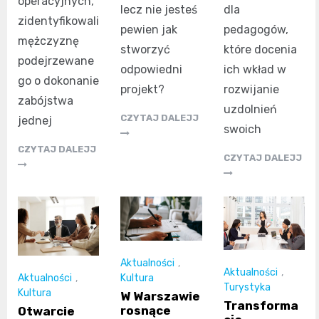
operacyjnych,
lecz nie jesteś
dla
zidentyfikowali
pewien jak
pedagogów,
mężczyznę
stworzyć
które docenia
podejrzewane
odpowiedni
ich wkład w
go o dokonanie
projekt?
rozwijanie
zabójstwa
uzdolnień
CZYTAJ DALEJJ
jednej
swoich
CZYTAJ DALEJJ
CZYTAJ DALEJJ
Aktualności
,
Aktualności
,
Aktualności
,
Kultura
Turystyka
Kultura
W Warszawie
Transforma
rosnące
Otwarcie