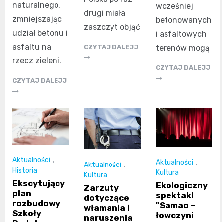
naturalnego,
wcześniej
drugi miała
zmniejszając
betonowanych
zaszczyt objąć
udział betonu i
i asfaltowych
asfaltu na
CZYTAJ DALEJJ
terenów mogą
rzecz zieleni.
CZYTAJ DALEJJ
CZYTAJ DALEJJ
Aktualności
,
Aktualności
,
Aktualności
,
Historia
Kultura
Kultura
Ekscytujący
Ekologiczny
Zarzuty
plan
spektakl
dotyczące
rozbudowy
"Samao –
włamania i
Szkoły
łowczyni
naruszenia