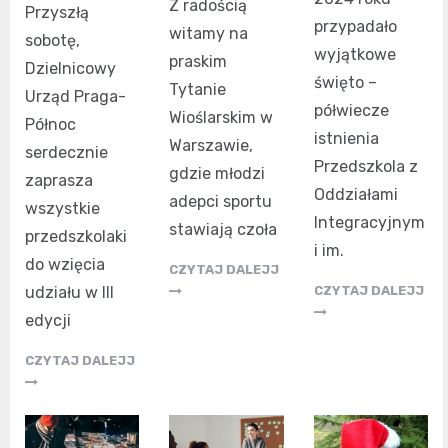
Z radością
Przyszłą
przypadało
witamy na
sobotę,
wyjątkowe
praskim
Dzielnicowy
święto –
Tytanie
Urząd Praga-
półwiecze
Wioślarskim w
Północ
istnienia
Warszawie,
serdecznie
Przedszkola z
gdzie młodzi
zaprasza
Oddziałami
adepci sportu
wszystkie
Integracyjnym
stawiają czoła
przedszkolaki
i im.
do wzięcia
CZYTAJ DALEJJ
udziału w III
CZYTAJ DALEJJ
edycji
CZYTAJ DALEJJ