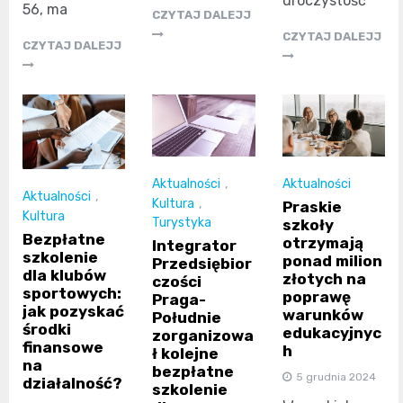
uroczystość
56, ma
CZYTAJ DALEJJ
CZYTAJ DALEJJ
CZYTAJ DALEJJ
Aktualności
Aktualności
,
Aktualności
,
Kultura
,
Praskie
Kultura
Turystyka
szkoły
Bezpłatne
otrzymają
Integrator
szkolenie
ponad milion
Przedsiębior
dla klubów
złotych na
czości
sportowych:
poprawę
Praga-
jak pozyskać
warunków
Południe
środki
edukacyjnyc
zorganizowa
finansowe
h
ł kolejne
na
bezpłatne
5 grudnia 2024
działalność?
szkolenie