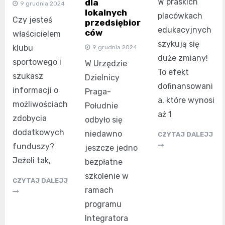
W praskich
dla
9 grudnia 2024
lokalnych
placówkach
Czy jesteś
przedsiębior
edukacyjnych
ców
właścicielem
szykują się
klubu
9 grudnia 2024
duże zmiany!
sportowego i
W Urzędzie
To efekt
szukasz
Dzielnicy
dofinansowani
informacji o
Praga-
a, które wynosi
możliwościach
Południe
aż 1
zdobycia
odbyło się
dodatkowych
niedawno
CZYTAJ DALEJJ
funduszy?
jeszcze jedno
Jeżeli tak,
bezpłatne
szkolenie w
CZYTAJ DALEJJ
ramach
programu
Integratora