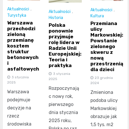
Aktualności
,
Aktualności
,
Aktualności
,
Turystyka
Kultura
Historia
Warszawa
Przemiana
Polska
przechodzi
ulicy
ponownie
zieloną
Markowskiej:
przyjmuje
przemianę
Powstanie
rolę lidera w
kosztem
zielonego
Radzie Unii
struktur
skweru z
Europejskiej:
betonowych
nową
Teoria i
i
przestrzenią
praktyka
asfaltowych
dla dzieci
3 stycznia
3 stycznia
23 grudnia
2025
2025
2024
Rozpoczynają
Warszawa
Zmieniona
c nowy rok,
podejmuje
podoba ulicy
pierwszego
decyzje na
Markowskiej
dnia stycznia
rzecz
obrazuje jak
2025 roku,
środowiska
1,5 tys. m2
Polska po raz