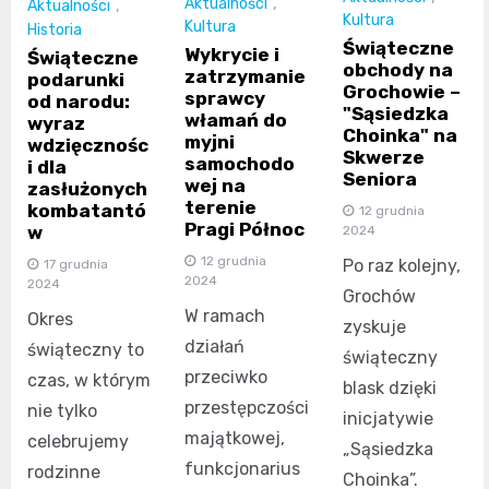
Aktualności
,
Aktualności
,
Kultura
Kultura
Historia
Świąteczne
Wykrycie i
Świąteczne
obchody na
zatrzymanie
podarunki
Grochowie –
sprawcy
od narodu:
"Sąsiedzka
włamań do
wyraz
Choinka" na
myjni
wdzięcznośc
Skwerze
samochodo
i dla
Seniora
wej na
zasłużonych
terenie
kombatantó
12 grudnia
Pragi Północ
w
2024
12 grudnia
Po raz kolejny,
17 grudnia
2024
2024
Grochów
W ramach
Okres
zyskuje
działań
świąteczny to
świąteczny
przeciwko
czas, w którym
blask dzięki
przestępczości
nie tylko
inicjatywie
majątkowej,
celebrujemy
„Sąsiedzka
funkcjonarius
rodzinne
Choinka”.