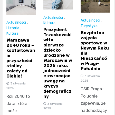
Aktualności
,
Aktualności
,
Aktualności
,
Kultura
Turystyka
Historia
,
Prezydent
Bezpłatne
Kultura
Trzaskowski
zajęcia
wita
Warszawa
sportowe w
pierwsze
2040 roku –
Nowym Roku
dziecko
kształtowan
dla
urodzone w
ie
Mieszkańcó
Warszawie w
przyszłości
w Pragi-
2025 roku,
stolicy
Południe
jednocześni
zależy od
e zwracając
Ciebie!
3 stycznia
uwagę na
2025
3 stycznia
kryzys
2025
OSiR Praga-
demograficz
Południe
ny
Rok 2040 to
zapewnia, że
data, która
3 stycznia
2025
nadchodzący
może