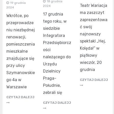
18 grudnia
19 grudnia
Teatr Wariacja
2024
2024
ma zaszczyt
17 grudnia
Wkrótce, po
zaprezentowa
tego roku, w
przeprowadze
ć swój
siedzibie
niu niezbędnej
najnowszy
Integratora
renowacji,
spektakl „Hej,
Przedsiębiorcz
pomieszczenia
Kolęda!” w
ości
mieszkalne
piątkowy
należącego do
znajdujące się
wieczór, 20
Urzędu
przy ulicy
grudnia
Dzielnicy
Szymanowskie
Praga-
go 4a w
CZYTAJ DALEJJ
Południe,
Warszawie
zebrali się
CZYTAJ DALEJJ
CZYTAJ DALEJJ