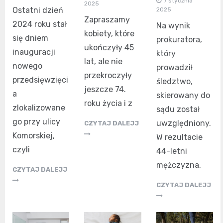
7 stycznia
2025
Ostatni dzień
2025
Zapraszamy
2024 roku stał
Na wynik
kobiety, które
się dniem
prokuratora,
ukończyły 45
inauguracji
który
lat, ale nie
nowego
prowadził
przekroczyły
przedsięwzięci
śledztwo,
jeszcze 74.
a
skierowany do
roku życia i z
zlokalizowane
sądu został
go przy ulicy
uwzględniony.
CZYTAJ DALEJJ
Komorskiej,
W rezultacie
czyli
44-letni
mężczyzna,
CZYTAJ DALEJJ
CZYTAJ DALEJJ