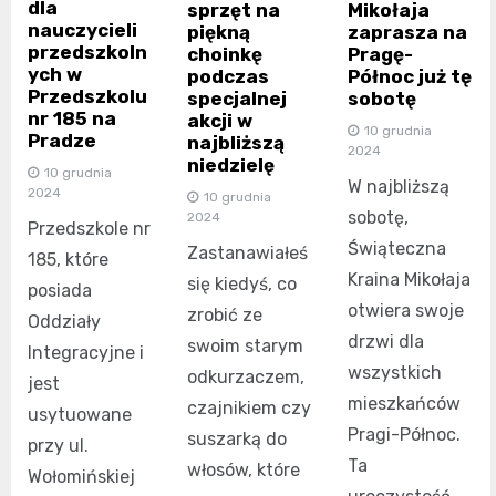
dla
Mikołaja
sprzęt na
nauczycieli
zaprasza na
piękną
przedszkoln
Pragę-
choinkę
ych w
Północ już tę
podczas
Przedszkolu
sobotę
specjalnej
nr 185 na
akcji w
10 grudnia
Pradze
najbliższą
2024
niedzielę
10 grudnia
W najbliższą
2024
10 grudnia
sobotę,
2024
Przedszkole nr
Świąteczna
Zastanawiałeś
185, które
Kraina Mikołaja
się kiedyś, co
posiada
otwiera swoje
zrobić ze
Oddziały
drzwi dla
swoim starym
Integracyjne i
wszystkich
odkurzaczem,
jest
mieszkańców
czajnikiem czy
usytuowane
Pragi-Północ.
suszarką do
przy ul.
Ta
włosów, które
Wołomińskiej