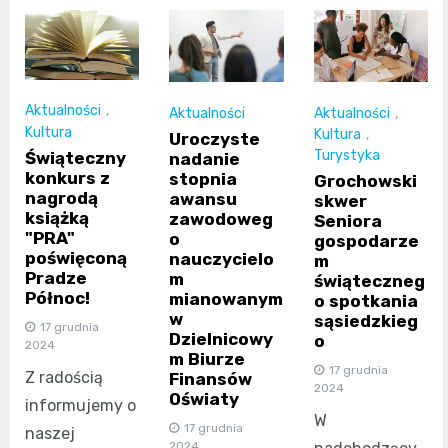
Aktualności
,
Aktualności
,
Aktualności
Kultura
Kultura
,
Uroczyste
Turystyka
Świąteczny
nadanie
konkurs z
stopnia
Grochowski
nagrodą
awansu
skwer
książką
zawodoweg
Seniora
"PRA"
o
gospodarze
poświęconą
nauczycielo
m
Pradze
m
świąteczneg
Północ!
mianowanym
o spotkania
w
sąsiedzkieg
17 grudnia
Dzielnicowy
o
2024
m Biurze
17 grudnia
Z radością
Finansów
2024
Oświaty
informujemy o
W
17 grudnia
naszej
2024