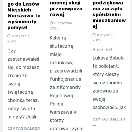
nocnej akcji
podziękowa
go do Lasów
przeciwpoża
nia zarządu
Miejskich –
rowej
spółdzielni
Warszawa to
mieszkaniow
wyśmienity
8 stycznia
ej
pomysł!
2025
8 stycznia
8 stycznia
Kolejną
2025
2025
skuteczną
Sierż. szt.
Czy
misję
Łukasz Babula
zastanawiałeś
ratunkową
to policjant,
się, co możesz
przeprowadzili
który cieszy
zrobić ze
funkcjonarius
się uznaniem
swoją
ze z Komendy
zarówno za
świąteczną
Rejonowej
swoją
choinką teraz,
Policji
osobowość, jak
kiedy święta
Warszawa VI,
minęły? Jeśli
CZYTAJ DALEJJ
którzy
uratowali życie
CZYTAJ DALEJJ