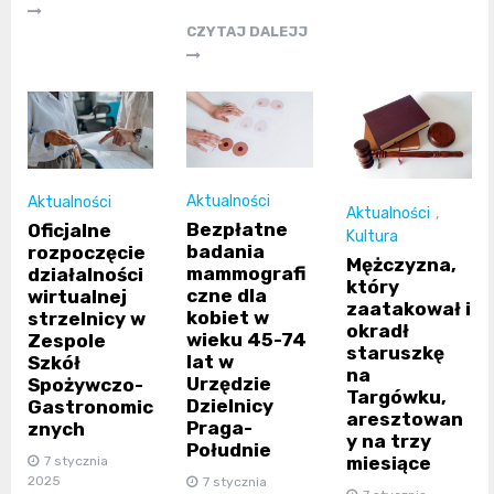
CZYTAJ DALEJJ
Aktualności
Aktualności
Aktualności
,
Bezpłatne
Oficjalne
Kultura
badania
rozpoczęcie
Mężczyzna,
mammografi
działalności
który
czne dla
wirtualnej
zaatakował i
kobiet w
strzelnicy w
okradł
wieku 45-74
Zespole
staruszkę
lat w
Szkół
na
Urzędzie
Spożywczo-
Targówku,
Dzielnicy
Gastronomic
aresztowan
Praga-
znych
y na trzy
Południe
miesiące
7 stycznia
2025
7 stycznia