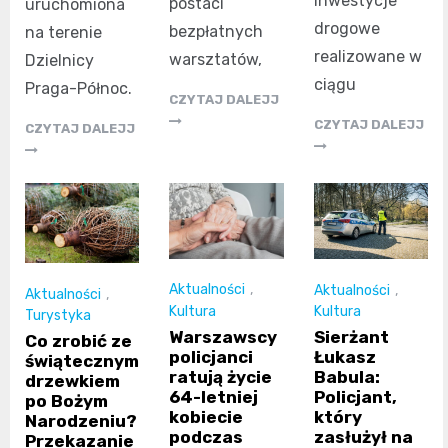
inwestycje
postaci
uruchomiona
drogowe
bezpłatnych
na terenie
realizowane w
warsztatów,
Dzielnicy
ciągu
Praga-Północ.
CZYTAJ DALEJJ
CZYTAJ DALEJJ
CZYTAJ DALEJJ
Aktualności
,
Aktualności
,
Aktualności
,
Kultura
Kultura
Turystyka
Warszawscy
Sierżant
Co zrobić ze
policjanci
Łukasz
świątecznym
ratują życie
Babula:
drzewkiem
64-letniej
Policjant,
po Bożym
kobiecie
który
Narodzeniu?
podczas
zasłużył na
Przekazanie