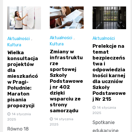
Aktualności
,
Aktualności
Aktualności
,
Kultura
Kultura
Prelekcje na
Zmiany w
temat
Wielka
infrastruktu
bezpieczeńs
konsultacja
rze
twa i
projektów
sportowej
odpowiedzia
dla
Szkoły
lności karnej
mieszkańcó
Podstawowe
dla uczniów
w Pragi-
j nr 402
Szkoły
Południe:
dzięki
Podstawowe
Maraton
wsparciu ze
j Nr 215
pisania
strony
propozycji
14 stycznia
samorządu
2025
14 stycznia
14 stycznia
2025
Spotkanie
2025
Równo 18
edukacyjne