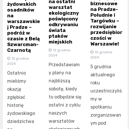
na ostatni
biznesowe
żydowskich
warsztat
na Pradze-
osadników
ekologiczny
Południe i
na
poświęcony
Targówku –
warszawskie
odkrywaniu
rozwijanie
j Pradze –
świata
przedsiębior
podróż w
ptaków
czości w
czasie z Belą
miejskich
Warszawie!
Szwarcman-
Czarnotą
12 grudnia
10 grudnia
2024
2024
12 grudnia
2024
Przedstawiam
5 grudnia
y plany na
Ostatnio
aktualnego
najbliższą
mieliśmy
roku
sobotę, kiedy
okazję
uczestniczyliś
to odbędzie się
zgłębiać
my w
ostatni z cyklu
historię
spotkaniu
naszych
żydowskiego
zorganizowan
warsztatów
dziedzictwa
ym pod