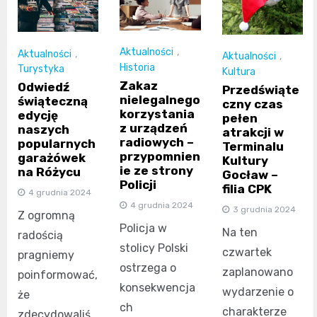
Aktualności
,
Aktualności
,
Aktualności
,
Historia
Turystyka
Kultura
Zakaz
Odwiedź
Przedświąte
nielegalnego
świąteczną
czny czas
korzystania
edycję
pełen
z urządzeń
naszych
atrakcji w
radiowych –
popularnych
Terminalu
przypomnien
garażówek
Kultury
ie ze strony
na Różycu
Gocław –
Policji
filia CPK
4 grudnia 2024
4 grudnia 2024
3 grudnia 2024
Z ogromną
Policja w
Na ten
radością
stolicy Polski
czwartek
pragniemy
ostrzega o
zaplanowano
poinformować,
konsekwencja
wydarzenie o
że
ch
charakterze
zdecydowaliś