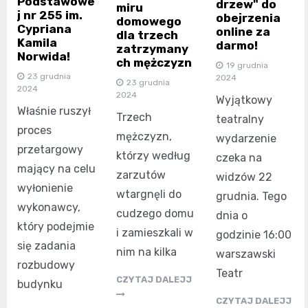
Podstawowe
drzew" do
miru
j nr 255 im.
obejrzenia
domowego
Cypriana
online za
dla trzech
Kamila
darmo!
zatrzymany
Norwida!
ch mężczyzn
19 grudnia
23 grudnia
2024
23 grudnia
2024
2024
Wyjątkowy
Właśnie ruszył
Trzech
teatralny
proces
mężczyzn,
wydarzenie
przetargowy
którzy według
czeka na
mający na celu
zarzutów
widzów 22
wyłonienie
wtargnęli do
grudnia. Tego
wykonawcy,
cudzego domu
dnia o
który podejmie
i zamieszkali w
godzinie 16:00
się zadania
nim na kilka
warszawski
rozbudowy
Teatr
CZYTAJ DALEJJ
budynku
CZYTAJ DALEJJ