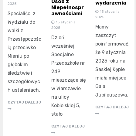
Osób z
wydarzenia
2025
Niepełnospr
15 stycznia
awnościami
Specialiści z
2025
Wydziału do
15 stycznia
Mamy
2025
walki z
zaszczyt
Dzień
Przestępczośc
poinformować,
wcześniej,
ią przeciwko
że 9 stycznia
Specjalne
Mieniu po
2025 roku na
Przedszkole nr
głębokim
Saskiej Kępie
249
śledztwie i
miała miejsce
mieszczące się
szczegółowyc
Gala
w Warszawie
h ustaleniach,
Jubileuszowa.
na ulicy
CZYTAJ DALEJJ
Kobielskiej 5,
CZYTAJ DALEJJ
stało
CZYTAJ DALEJJ