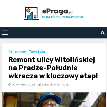
Skip
to
content
ePraga.pl
Aktualności
,
Turystyka
Remont ulicy Witolińskiej
na Pradze-Południe
wkracza w kluczowy etap!
10 kwietnia 2024
Radosław Tomczak