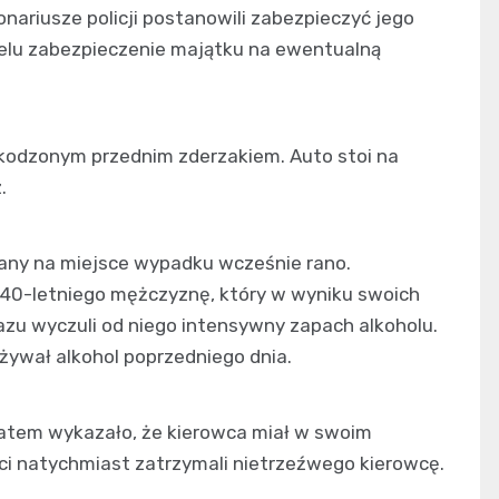
nariusze policji postanowili zabezpieczyć jego
 celu zabezpieczenie majątku na ewentualną
szkodzonym przednim zderzakiem. Auto stoi na
.
any na miejsce wypadku wcześnie rano.
i 40-letniego mężczyznę, który w wyniku swoich
razu wyczuli od niego intensywny zapach alkoholu.
pożywał alkohol poprzedniego dnia.
atem wykazało, że kierowca miał w swoim
nci natychmiast zatrzymali nietrzeźwego kierowcę.