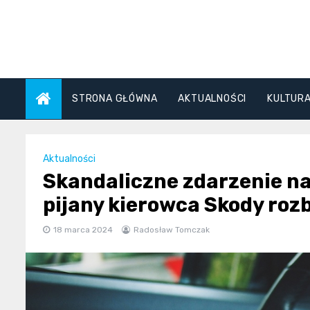
Skip
to
content
STRONA GŁÓWNA
AKTUALNOŚCI
KULTUR
Aktualności
Skandaliczne zdarzenie na
pijany kierowca Skody rozbi
18 marca 2024
Radosław Tomczak