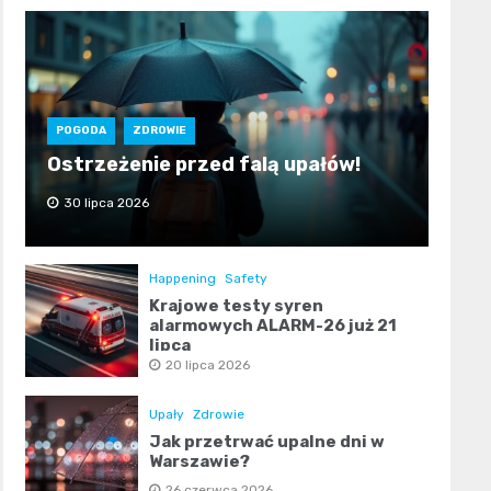
POGODA
ZDROWIE
Ostrzeżenie przed falą upałów!
30 lipca 2026
Happening
Safety
Krajowe testy syren
alarmowych ALARM-26 już 21
lipca
20 lipca 2026
Upały
Zdrowie
Jak przetrwać upalne dni w
Warszawie?
26 czerwca 2026