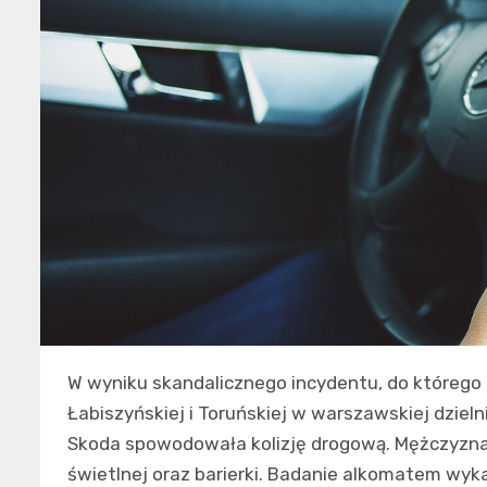
W wyniku skandalicznego incydentu, do którego d
Łabiszyńskiej i Toruńskiej w warszawskiej dzie
Skoda spowodowała kolizję drogową. Mężczyzna
świetlnej oraz barierki. Badanie alkomatem wyka