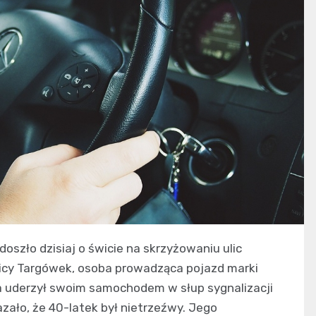
oszło dzisiaj o świcie na skrzyżowaniu ulic
lnicy Targówek, osoba prowadząca pojazd marki
 uderzył swoim samochodem w słup sygnalizacji
zało, że 40-latek był nietrzeźwy. Jego