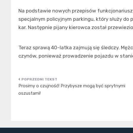
Na podstawie nowych przepisów funkcjonariusze 
specjalnym policyjnym parkingu, który służy d
kar. Następnie pijany kierowca został przewiezio
Teraz sprawą 40-latka zajmują się śledczy. Męż
czynów, ponieważ prowadzenie pojazdu w stani
Nawigacja
Prosimy o czujność! Przybysze mogą być sprytnymi
wpisu
oszustami!